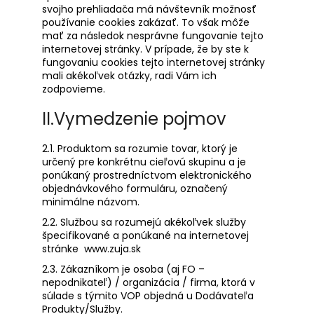
č
svojho prehliadača má návštevník možnosť
a
používanie cookies zakázať. To však môže
m
mať za následok nesprávne fungovanie tejto
e
internetovej stránky. V prípade, že by ste k
fungovaniu cookies tejto internetovej stránky
mali akékoľvek otázky, radi Vám ich
PANSKA
zodpovieme.
OBUV
ALMOND
II.Vymedzenie pojmov
€22,50
2.1. Produktom sa rozumie tovar, ktorý je
určený pre konkrétnu cieľovú skupinu a je
ponúkaný prostredníctvom elektronického
objednávkového formuláru, označený
minimálne názvom.
2.2. Službou sa rozumejú akékoľvek služby
špecifikované a ponúkané na internetovej
stránke
www.zuja.sk
2.3. Zákazníkom je osoba (aj FO –
nepodnikateľ) / organizácia / firma, ktorá v
súlade s týmito VOP objedná u Dodávateľa
Produkty/Služby.