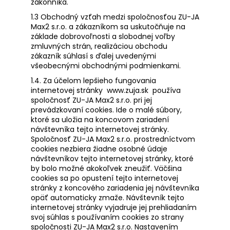
zákonníka.
á
1.3 Obchodný vzťah medzi spoločnosťou ZU-JA
j
Max2 s.r.o. a zákazníkom sa uskutočňuje na
s
základe dobrovoľnosti a slobodnej voľby
zmluvných strán, realizáciou obchodu
ť
zákazník súhlasí s ďalej uvedenými
?
všeobecnými obchodnými podmienkami.
1.4. Za účelom lepšieho fungovania
internetovej stránky
www.zuja.sk
používa
spoločnosť ZU-JA Max2 s.r.o. pri jej
prevádzkovaní cookies. Ide o malé súbory,
HĽADAŤ
ktoré sa uložia na koncovom zariadení
návštevníka tejto internetovej stránky.
Spoločnosť ZU-JA Max2 s.r.o. prostredníctvom
cookies nezbiera žiadne osobné údaje
návštevníkov tejto internetovej stránky, ktoré
O
by bolo možné akokoľvek zneužiť. Väčšina
d
cookies sa po opustení tejto internetovej
p
stránky z koncového zariadenia jej návštevníka
o
opäť automaticky zmaže. Návštevník tejto
r
internetovej stránky vyjadruje jej prehliadaním
svoj súhlas s používaním cookies zo strany
ú
spoločnosti ZU-JA Max2 s.r.o. Nastavením