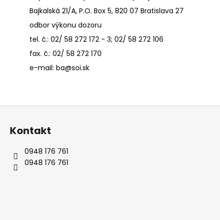
Bajkalská 21/A, P.O. Box 5, 820 07 Bratislava 27
odbor výkonu dozoru
tel. č.: 02/ 58 272 172 - 3; 02/ 58 272 106
fax. č.: 02/ 58 272 170
e-mail:
ba@soi.sk
Z
á
Kontakt
p
ä
0948 176 761
t
0948 176 761
i
e