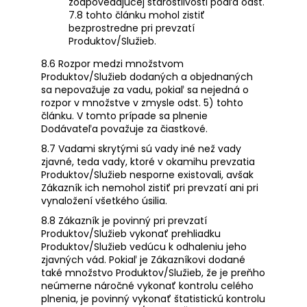
zodpovedajúcej starostlivosti podľa odst.
7.8 tohto článku mohol zistiť
bezprostredne pri prevzatí
Produktov/Služieb.
8.6 Rozpor medzi množstvom
Produktov/Služieb dodaných a objednaných
sa nepovažuje za vadu, pokiaľ sa nejedná o
rozpor v množstve v zmysle odst. 5) tohto
článku. V tomto prípade sa plnenie
Dodávateľa považuje za čiastkové.
8.7 Vadami skrytými sú vady iné než vady
zjavné, teda vady, ktoré v okamihu prevzatia
Produktov/Služieb nesporne existovali, avšak
Zákazník ich nemohol zistiť pri prevzatí ani pri
vynaložení všetkého úsilia.
8.8 Zákazník je povinný pri prevzatí
Produktov/Služieb vykonať prehliadku
Produktov/Služieb vedúcu k odhaleniu jeho
zjavných vád. Pokiaľ je Zákazníkovi dodané
také množstvo Produktov/Služieb, že je preňho
neúmerne náročné vykonať kontrolu celého
plnenia, je povinný vykonať štatistickú kontrolu