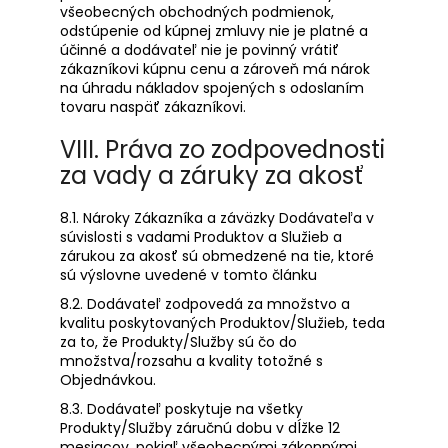
všeobecných obchodných podmienok,
odstúpenie od kúpnej zmluvy nie je platné a
účinné a dodávateľ nie je povinný vrátiť
zákazníkovi kúpnu cenu a zároveň má nárok
na úhradu nákladov spojených s odoslaním
tovaru naspäť zákazníkovi.
VIII. Práva zo zodpovednosti
za vady a záruky za akosť
8.1. Nároky Zákazníka a záväzky Dodávateľa v
súvislosti s vadami Produktov a Služieb a
zárukou za akosť sú obmedzené na tie, ktoré
sú výslovne uvedené v tomto článku
8.2. Dodávateľ zodpovedá za množstvo a
kvalitu poskytovaných Produktov/Služieb, teda
za to, že Produkty/Služby sú čo do
množstva/rozsahu a kvality totožné s
Objednávkou.
8.3. Dodávateľ poskytuje na všetky
Produkty/Služby záručnú dobu v dĺžke 12
mesiacov, pokiaľ všeobecnými zákonnými