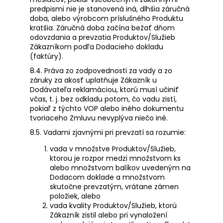
predpismi nie je stanovená iná, dlhšia záručná
doba, alebo výrobcom príslušného Produktu
kratšia. Záručná doba začína bežať dňom
odovzdania a prevzatia Produktov/Služieb
Zákazníkom podľa Dodacieho dokladu
(faktúry).
8.4. Práva zo zodpovednosti za vady a zo
záruky za akosť uplatňuje Zákazník u
Dodávateľa reklamáciou, ktorú musí učiniť
včas, t. j. bez odkladu potom, čo vadu zistí,
pokiaľ z týchto VOP alebo iného dokumentu
tvoriaceho Zmluvu nevyplýva niečo iné.
8.5. Vadami zjavnými pri prevzatí sa rozumie:
vada v množstve Produktov/Služieb,
ktorou je rozpor medzi množstvom ks
alebo množstvom balíkov uvedeným na
Dodacom doklade a množstvom
skutočne prevzatým, vrátane zámen
položiek, alebo
vada kvality Produktov/Služieb, ktorú
Zákazník zistil alebo pri vynaložení