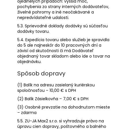
ojedinelých prípadoch: vyššia moc,
pochybenia zo strany interných dodávateľov,
živelné pohromy a iné neočakávané a
nepredvídateľné udalosti.
5.3. Sprievodné doklady dodávky sú súčasťou
dodávky tovaru.
5.4. Expedícia tovaru alebo služieb je spravidla
do 5 ale najneskôr do 10 pracovných dní a
závisí od skutočnosti či má Dodávateľ
objednaný tovar skladom alebo ide o tovar na
objednávku.
Spôsob dopravy
(1) Balík na adresu zasielaný kuriérskou
spoločnosťou – 10,00 € s DPH
(2) Balík Zásielkovňa – 7,00 € s DPH
(3) Osobné prevzatie na dohodnutom mieste
– zdarma
5.5. ZU-JA Max2 s.r.o. si vyhradzuje právo na
úpravu cien dopravy, poštovného a balného