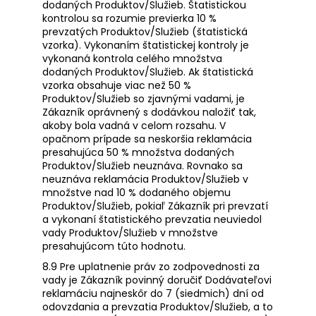
dodaných Produktov/Služieb. Štatistickou
kontrolou sa rozumie previerka 10 %
prevzatých Produktov/Služieb (štatistická
vzorka). Vykonaním štatistickej kontroly je
vykonaná kontrola celého množstva
dodaných Produktov/Služieb. Ak štatistická
vzorka obsahuje viac než 50 %
Produktov/Služieb so zjavnými vadami, je
Zákazník oprávnený s dodávkou naložiť tak,
akoby bola vadná v celom rozsahu. V
opačnom prípade sa neskoršia reklamácia
presahujúca 50 % množstva dodaných
Produktov/Služieb neuznáva. Rovnako sa
neuznáva reklamácia Produktov/Služieb v
množstve nad 10 % dodaného objemu
Produktov/Služieb, pokiaľ Zákazník pri prevzatí
a vykonaní štatistického prevzatia neuviedol
vady Produktov/Služieb v množstve
presahujúcom túto hodnotu.
8.9 Pre uplatnenie práv zo zodpovednosti za
vady je Zákazník povinný doručiť Dodávateľovi
reklamáciu najneskôr do 7 (siedmich) dní od
odovzdania a prevzatia Produktov/Služieb, a to