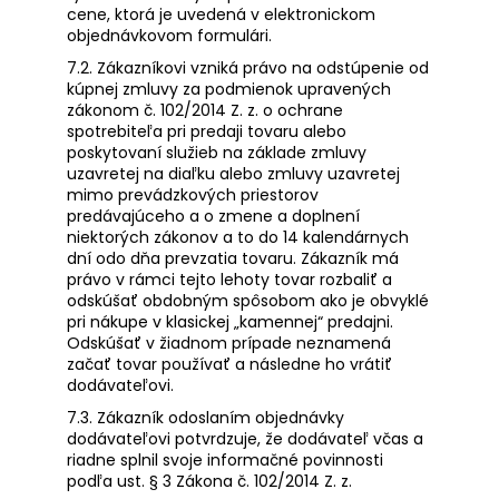
cene, ktorá je uvedená v elektronickom
objednávkovom formulári.
7.2. Zákazníkovi vzniká právo na odstúpenie od
kúpnej zmluvy za podmienok upravených
zákonom č. 102/2014 Z. z. o ochrane
spotrebiteľa pri predaji tovaru alebo
poskytovaní služieb na základe zmluvy
uzavretej na diaľku alebo zmluvy uzavretej
mimo prevádzkových priestorov
predávajúceho a o zmene a doplnení
niektorých zákonov a to do 14 kalendárnych
dní odo dňa prevzatia tovaru. Zákazník má
právo v rámci tejto lehoty tovar rozbaliť a
odskúšať obdobným spôsobom ako je obvyklé
pri nákupe v klasickej „kamennej“ predajni.
Odskúšať v žiadnom prípade neznamená
začať tovar používať a následne ho vrátiť
dodávateľovi.
7.3. Zákazník odoslaním objednávky
dodávateľovi potvrdzuje, že dodávateľ včas a
riadne splnil svoje informačné povinnosti
podľa ust. § 3 Zákona č. 102/2014 Z. z.