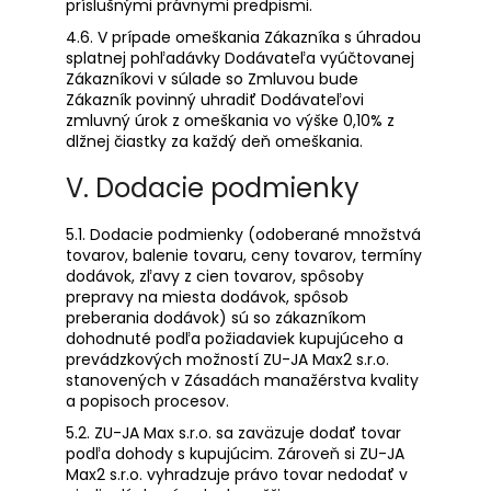
príslušnými právnymi predpismi.
4.6. V prípade omeškania Zákazníka s úhradou
splatnej pohľadávky Dodávateľa vyúčtovanej
Zákazníkovi v súlade so Zmluvou bude
Zákazník povinný uhradiť Dodávateľovi
zmluvný úrok z omeškania vo výške 0,10% z
dlžnej čiastky za každý deň omeškania.
V. Dodacie podmienky
5.1. Dodacie podmienky (odoberané množstvá
tovarov, balenie tovaru, ceny tovarov, termíny
dodávok, zľavy z cien tovarov, spôsoby
prepravy na miesta dodávok, spôsob
preberania dodávok) sú so zákazníkom
dohodnuté podľa požiadaviek kupujúceho a
prevádzkových možností ZU-JA Max2 s.r.o.
stanovených v Zásadách manažérstva kvality
a popisoch procesov.
5.2. ZU-JA Max s.r.o. sa zaväzuje dodať tovar
podľa dohody s kupujúcim. Zároveň si ZU-JA
Max2 s.r.o. vyhradzuje právo tovar nedodať v