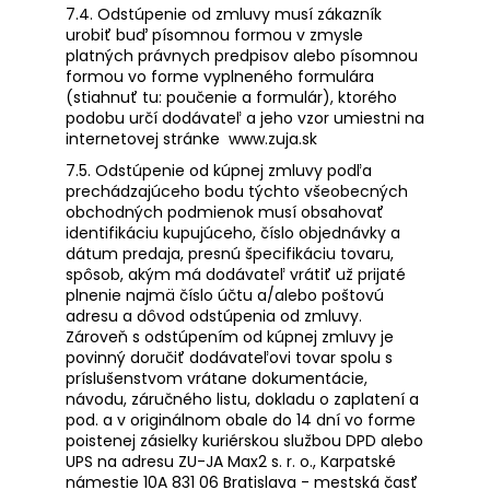
7.4. Odstúpenie od zmluvy musí zákazník
urobiť buď písomnou formou v zmysle
platných právnych predpisov alebo písomnou
formou vo forme vyplneného formulára
(stiahnuť tu: poučenie a formulár), ktorého
podobu určí dodávateľ a jeho vzor umiestni na
internetovej stránke
www.zuja.sk
7.5. Odstúpenie od kúpnej zmluvy podľa
prechádzajúceho bodu týchto všeobecných
obchodných podmienok musí obsahovať
identifikáciu kupujúceho, číslo objednávky a
dátum predaja, presnú špecifikáciu tovaru,
spôsob, akým má dodávateľ vrátiť už prijaté
plnenie najmä číslo účtu a/alebo poštovú
adresu a dôvod odstúpenia od zmluvy.
Zároveň s odstúpením od kúpnej zmluvy je
povinný doručiť dodávateľovi tovar spolu s
príslušenstvom vrátane dokumentácie,
návodu, záručného listu, dokladu o zaplatení a
pod. a v originálnom obale do 14 dní vo forme
poistenej zásielky kuriérskou službou DPD alebo
UPS na adresu
ZU-JA Max2 s. r. o.,
Karpatské
námestie 10A 831 06 Bratislava - mestská časť