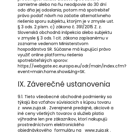
zamietne alebo na ňu neodpovie do 30 dní
odo dňa jej odoslania, potom má spotrebiteľ
právo podať návrh na začatie alternatívneho
riešenia sporu subjektu, ktorým je v zmysle ust.
§ 3 ods. 2 písm. c) zákona č. 391/2015 Z. z.
Slovenská obchodná inšpekcia alebo subjektu
v zmysle § 3 ods. 1 cit. zákona zapísanému v
zozname vedenom Ministerstvom
hospodárstva SR. Súčasne má kupujúci právo
využiť online platformu riešenia
spotrebiteľských sporov:
https://webgate.ec.europa.eu/odr/main/index.cfm?
event=main.home.show&lng=SK
.
IX. Záverečné ustanovenia
9.1. Tieto všeobecné obchodné podmienky sa
týkajú iba vzťahov súvisiacich s kúpou tovaru
z
www.zuja.sk
. Zverejnené predajné, akciové a
iné ceny všetkých tovarov a služieb platia
výhradne len pre zákazníkov, ktorí nakupujú
prostredníctvom elektronického
objednávkového formuláru na
www.zuja.sk
.