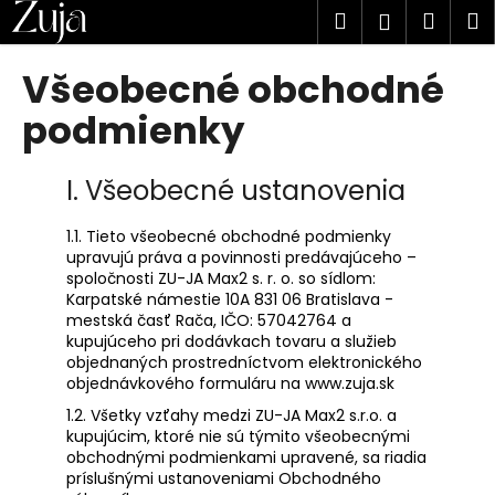
K
Prejsť
Hľadať
Náku
M
Prihlásen
na
o
obsah
Späť
Späť
košík
š
Všeobecné obchodné
í
Č
podmienky
k
o
p
I. Všeobecné ustanovenia
o
t
1.1. Tieto všeobecné obchodné podmienky
r
upravujú práva a povinnosti predávajúceho –
spoločnosti
ZU-JA Max2 s. r. o.
so sídlom:
e
Karpatské námestie 10A 831 06 Bratislava -
b
mestská časť Rača, IČO:
57042764
a
kupujúceho pri dodávkach tovaru a služieb
u
objednaných prostredníctvom elektronického
j
objednávkového formuláru na
www.zuja.sk
e
1.2. Všetky vzťahy medzi ZU-JA Max2 s.r.o. a
t
kupujúcim, ktoré nie sú týmito všeobecnými
obchodnými podmienkami upravené, sa riadia
e
príslušnými ustanoveniami Obchodného
n