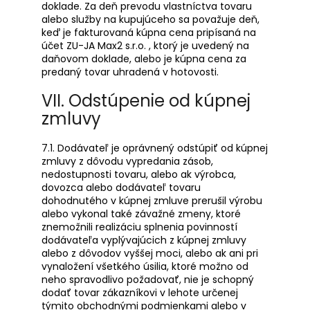
doklade. Za deň prevodu vlastníctva tovaru
alebo služby na kupujúceho sa považuje deň,
keď je fakturovaná kúpna cena pripísaná na
účet ZU-JA Max2 s.r.o. , ktorý je uvedený na
daňovom doklade, alebo je kúpna cena za
predaný tovar uhradená v hotovosti.
VII. Odstúpenie od kúpnej
zmluvy
7.1. Dodávateľ je oprávnený odstúpiť od kúpnej
zmluvy z dôvodu vypredania zásob,
nedostupnosti tovaru, alebo ak výrobca,
dovozca alebo dodávateľ tovaru
dohodnutého v kúpnej zmluve prerušil výrobu
alebo vykonal také závažné zmeny, ktoré
znemožnili realizáciu splnenia povinností
dodávateľa vyplývajúcich z kúpnej zmluvy
alebo z dôvodov vyššej moci, alebo ak ani pri
vynaložení všetkého úsilia, ktoré možno od
neho spravodlivo požadovať, nie je schopný
dodať tovar zákazníkovi v lehote určenej
týmito obchodnými podmienkami alebo v