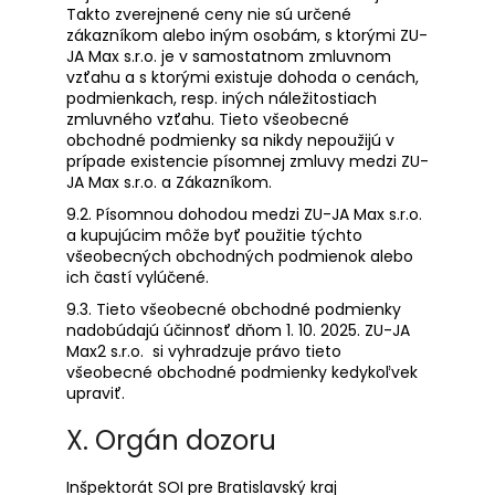
Takto zverejnené ceny nie sú určené
zákazníkom alebo iným osobám, s ktorými ZU-
JA Max s.r.o. je v samostatnom zmluvnom
vzťahu a s ktorými existuje dohoda o cenách,
podmienkach, resp. iných náležitostiach
zmluvného vzťahu. Tieto všeobecné
obchodné podmienky sa nikdy nepoužijú v
prípade existencie písomnej zmluvy medzi ZU-
JA Max s.r.o. a Zákazníkom.
9.2. Písomnou dohodou medzi ZU-JA Max s.r.o.
a kupujúcim môže byť použitie týchto
všeobecných obchodných podmienok alebo
ich častí vylúčené.
9.3. Tieto všeobecné obchodné podmienky
nadobúdajú účinnosť dňom 1. 10. 2025. ZU-JA
Max2 s.r.o. si vyhradzuje právo tieto
všeobecné obchodné podmienky kedykoľvek
upraviť.
X. Orgán dozoru
Inšpektorát SOI pre Bratislavský kraj