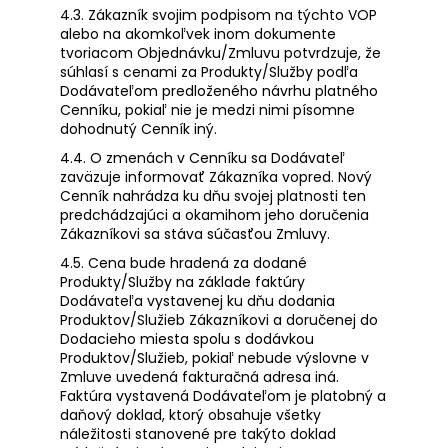
4.3. Zákazník svojim podpisom na týchto VOP
alebo na akomkoľvek inom dokumente
tvoriacom Objednávku/Zmluvu potvrdzuje, že
súhlasí s cenami za Produkty/Služby podľa
Dodávateľom predloženého návrhu platného
Cenníku, pokiaľ nie je medzi nimi písomne
dohodnutý Cenník iný.
4.4. O zmenách v Cenníku sa Dodávateľ
zaväzuje informovať Zákazníka vopred. Nový
Cenník nahrádza ku dňu svojej platnosti ten
predchádzajúci a okamihom jeho doručenia
Zákazníkovi sa stáva súčasťou Zmluvy.
4.5. Cena bude hradená za dodané
Produkty/Služby na základe faktúry
Dodávateľa vystavenej ku dňu dodania
Produktov/Služieb Zákazníkovi a doručenej do
Dodacieho miesta spolu s dodávkou
Produktov/Služieb, pokiaľ nebude výslovne v
Zmluve uvedená fakturačná adresa iná.
Faktúra vystavená Dodávateľom je platobný a
daňový doklad, ktorý obsahuje všetky
náležitosti stanovené pre takýto doklad