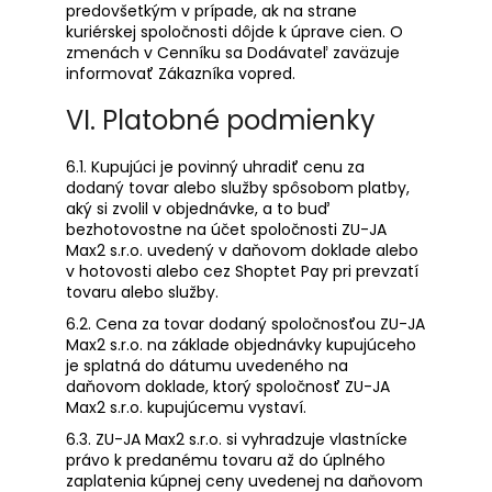
predovšetkým v prípade, ak na strane
kuriérskej spoločnosti dôjde k úprave cien. O
zmenách v Cenníku sa Dodávateľ zaväzuje
informovať Zákazníka vopred.
VI. Platobné podmienky
6.1. Kupujúci je povinný uhradiť cenu za
dodaný tovar alebo služby spôsobom platby,
aký si zvolil v objednávke, a to buď
bezhotovostne na účet spoločnosti ZU-JA
Max2 s.r.o. uvedený v daňovom doklade alebo
v hotovosti alebo cez Shoptet Pay pri prevzatí
tovaru alebo služby.
6.2. Cena za tovar dodaný spoločnosťou ZU-JA
Max2 s.r.o. na základe objednávky kupujúceho
je splatná do dátumu uvedeného na
daňovom doklade, ktorý spoločnosť ZU-JA
Max2 s.r.o. kupujúcemu vystaví.
6.3. ZU-JA Max2 s.r.o. si vyhradzuje vlastnícke
právo k predanému tovaru až do úplného
zaplatenia kúpnej ceny uvedenej na daňovom