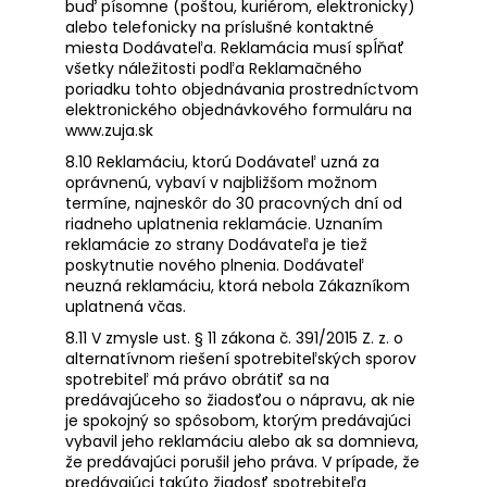
buď písomne (poštou, kuriérom, elektronicky)
alebo telefonicky na príslušné kontaktné
miesta Dodávateľa. Reklamácia musí spĺňať
všetky náležitosti podľa Reklamačného
poriadku tohto objednávania prostredníctvom
elektronického objednávkového formuláru na
www.zuja.sk
8.10 Reklamáciu, ktorú Dodávateľ uzná za
oprávnenú, vybaví v najbližšom možnom
termíne, najneskôr do 30 pracovných dní od
riadneho uplatnenia reklamácie. Uznaním
reklamácie zo strany Dodávateľa je tiež
poskytnutie nového plnenia. Dodávateľ
neuzná reklamáciu, ktorá nebola Zákazníkom
uplatnená včas.
8.11 V zmysle ust. § 11 zákona č. 391/2015 Z. z. o
alternatívnom riešení spotrebiteľských sporov
spotrebiteľ má právo obrátiť sa na
predávajúceho so žiadosťou o nápravu, ak nie
je spokojný so spôsobom, ktorým predávajúci
vybavil jeho reklamáciu alebo ak sa domnieva,
že predávajúci porušil jeho práva. V prípade, že
predávajúci takúto žiadosť spotrebiteľa