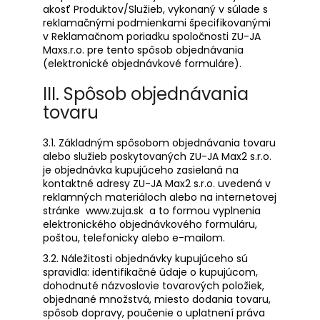
akosť Produktov/Služieb, vykonaný v súlade s
reklamačnými podmienkami špecifikovanými
v Reklamačnom poriadku spoločnosti ZU-JA
Maxs.r.o. pre tento spôsob objednávania
(elektronické objednávkové formuláre).
III. Spôsob objednávania
tovaru
3.1. Základným spôsobom objednávania tovaru
alebo služieb poskytovaných ZU-JA Max2 s.r.o.
je objednávka kupujúceho zasielaná na
kontaktné adresy ZU-JA Max2 s.r.o. uvedená v
reklamných materiáloch alebo na internetovej
stránke
www.zuja.sk
a to formou vyplnenia
elektronického objednávkového formuláru,
poštou, telefonicky alebo e-mailom.
3.2. Náležitosti objednávky kupujúceho sú
spravidla: identifikačné údaje o kupujúcom,
dohodnuté názvoslovie tovarových položiek,
objednané množstvá, miesto dodania tovaru,
spôsob dopravy, poučenie o uplatnení práva